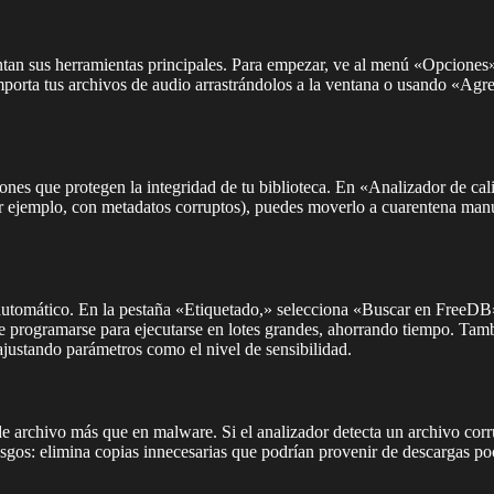
ntan sus herramientas principales. Para empezar, ve al menú «Opciones» y
rta tus archivos de audio arrastrándolos a la ventana o usando «Agregar 
es que protegen la integridad de tu biblioteca. En «Analizador de cali
r ejemplo, con metadatos corruptos), puedes moverlo a cuarentena man
 automático. En la pestaña «Etiquetado,» selecciona «Buscar en FreeDB»
de programarse para ejecutarse en lotes grandes, ahorrando tiempo. Tamb
justando parámetros como el nivel de sensibilidad.
archivo más que en malware. Si el analizador detecta un archivo corrup
esgos: elimina copias innecesarias que podrían provenir de descargas po