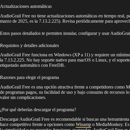
Actualizaciones automáticas
AudioGrail Free no tiene actualizaciones automáticas en tiempo real, 
marzo de 2025, es la 7.13.2.225). Revisa periódicamente para aprovec
Estos pasos detallados te permiten instalar, configurar y usar AudioGra
Requisitos y detalles adicionales
AudioGrail Free funciona en Windows (XP a 11) y requiere un mínimo 
la 7.13.2.225. No hay soporte nativo para macOS o Linux, y el soporte 
etiquetado automático con FreeDB.
Razones para elegir el programa
AudioGrail Free es una opción atractiva frente a competidores como Mp
de programas pagos, su facilidad de uso y bajo consumo de recursos lo 
valor sin complicaciones.
¿Por qué deberías descargar el programa?
Descargar AudioGrail Free es recomendable si buscas una herramienta gr
hace competitivo frente a opciones como
Winamp
o MediaMonkey. Es fác
la simplicidad y no necesitas funciones avanzadas, AudioGrail Free es 