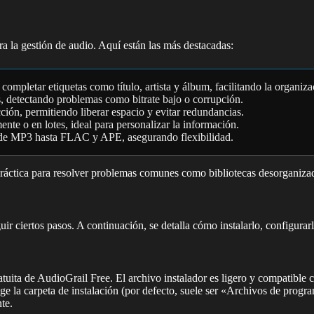
ra la gestión de audio. Aquí están las más destacadas:
ompletar etiquetas como título, artista y álbum, facilitando la organiz
os, detectando problemas como bitrate bajo o corrupción.
ción, permitiendo liberar espacio y evitar redundancias.
nte o en lotes, ideal para personalizar la información.
esde MP3 hasta FLAC y APE, asegurando flexibilidad.
 práctica para resolver problemas comunes como bibliotecas desorganiza
ir ciertos pasos. A continuación, se detalla cómo instalarlo, configurar
gratuita de AudioGrail Free. El archivo instalador es ligero y compatibl
elige la carpeta de instalación (por defecto, suele ser «Archivos de pro
te.