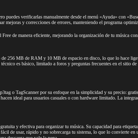
pero puedes verificarlas manualmente desde el menú «Ayuda» con «Busca
har mejoras y correcciones de errores, manteniendo el programa optimi
il Free de manera eficiente, mejorando la organización de tu música con 
de 256 MB de RAM y 10 MB de espacio en disco, lo que lo hace ligero 
técnico es básico, limitado a foros y preguntas frecuentes en el sitio 
3tag o TagScanner por su enfoque en la simplicidad y su precio: gratis
hacen ideal para usuarios casuales o con hardware limitado. La integra
atuita y efectiva para organizar tu música. Su capacidad para etiquetar
il de usar, rápido y no sobrecarga tu sistema, lo que lo convierte en 
una descarga que vale la pena.