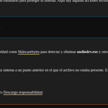
al eliminarlo para proteger tu sistema. Aquí hay algunas acciones reco
.
guridad como
Malwarebytes
para detectar y eliminar
audiodrv.exe
y otro
 sistema a un punto anterior en el que el archivo no estaba presente. E
tro
Descargo responsabilidad
.