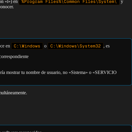
on «l») en
%Program Files%\Common Files\System\
y
conocer.
ece en
C:\Windows
o
C:\Windows\System32
, es
correspondiente
ería mostrar tu nombre de usuario, no «Sistema» o «SERVICIO
imultáneamente.