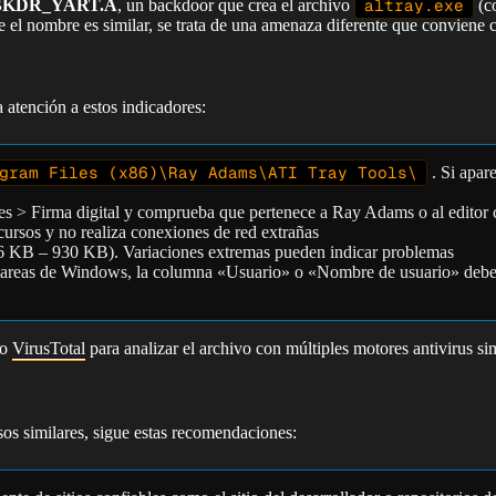
BKDR_YART.A
, un backdoor que crea el archivo
altray.exe
(c
 el nombre es similar, se trata de una amenaza diferente que conviene 
a atención a estos indicadores:
gram Files (x86)\Ray Adams\ATI Tray Tools\
. Si apar
es > Firma digital y comprueba que pertenece a Ray Adams o al editor 
ursos y no realiza conexiones de red extrañas
16 KB – 930 KB). Variaciones extremas pueden indicar problemas
tareas de Windows, la columna «Usuario» o «Nombre de usuario» deb
mo
VirusTotal
para analizar el archivo con múltiples motores antivirus s
os similares, sigue estas recomendaciones: