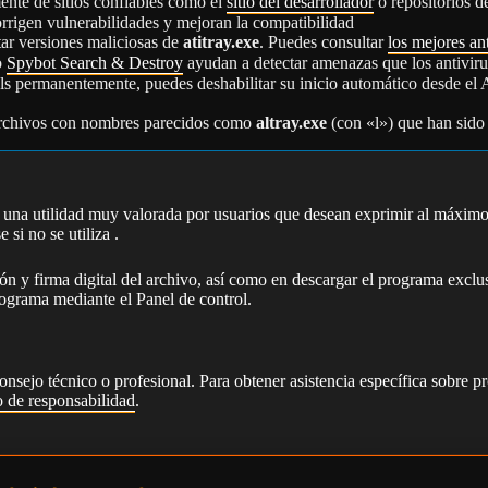
nte de sitios confiables como el
sitio del desarrollador
o repositorios d
rrigen vulnerabilidades y mejoran la compatibilidad
ar versiones maliciosas de
atitray.exe
. Puedes consultar
los mejores an
o
Spybot Search & Destroy
ayudan a detectar amenazas que los antiviru
s permanentemente, puedes deshabilitar su inicio automático desde el 
 archivos con nombres parecidos como
altray.exe
(con «l») que han sido
una utilidad muy valorada por usuarios que desean exprimir al máximo 
si no se utiliza .
ión y firma digital del archivo, así como en descargar el programa exclu
programa mediante el Panel de control.
onsejo técnico o profesional. Para obtener asistencia específica sobre p
 de responsabilidad
.