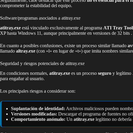
Seguidamente, cabe destacar que este proceso
no es esencial para el 
comprometer la estabilidad del equipo.
Software/programas asociados a atitray.exe
atitray.exe
está vinculado exclusivamente al programa
ATI Tray Tool
XP hasta Windows 11, aunque principalmente en versiones de 32 bits .
En cuanto a posibles confusiones, existe un proceso similar llamado
av
llamado
altray.exe
(con «l» en lugar de «t») que imita nombres similare
Seguridad y riesgos potenciales de atitray.exe
En condiciones normales,
atitray.exe
es un proceso
seguro
y legítimo 
para engañar al usuario.
Los principales riesgos a considerar son:
Suplantación de identidad:
Archivos maliciosos pueden nombr
Versiones modificadas:
Descargar el programa de fuentes no ofi
Comportamiento anómalo:
Un
atitray.exe
legítimo no debería 