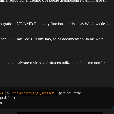
a añadido por el usuario que puede deshabilitarse o eliminarse sin
jetas gráficas ATI/AMD Radeon y funciona en sistemas Windows desde
o con ATI Tray Tools . Asimismo, se ha documentado un malware
ad de que malware o virus se disfracen utilizando el mismo nombre
ws
o
C:\Windows\System32
para ocultarse
go dañino
as