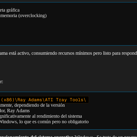
eta gráfica
 memoria (overclocking)
ma está activo, consumiendo recursos mínimos pero listo para responde
r:
 (x86)\Ray Adams\ATI Tray Tools\
ente, dependiendo de la versión
ador, Ray Adams
gnificativamente al rendimiento del sistema
r Windows, lo que es común pero no obligatorio