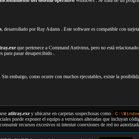
funcionamiento del sistema operativo
Windows . Se trata de un program
s
, desarrollado por Ray Adams . Este software es compatible con tar
tray.exe
que pertenece a Command Antivirus, pero no está relacionad
s para pasar desapercibido .
. Sin embargo, como ocurre con muchos ejecutables, existe la posibilid
arse
atitray.exe
y ubicarse en carpetas sospechosas como
C:\Windo
ciales puede exponer el equipo a versiones alteradas que incluyan códi
consumir recursos excesivos ni intentar conexiones de red no autorizad