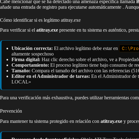
Cabe mencionar que se ha detectado una amenaza específica llamada
añade una entrada de registro para ejecutarse automáticamente . Aunque
Cómo identificar si es legítimo atitray.exe
Para verificar si el
atitray.exe
presente en tu sistema es auténtico, prest
Ubicación correcta:
El archivo legítimo debe estar en
C:\Pro
altamente sospechoso
Firma digital:
Haz clic derecho sobre el archivo, ve a Propiedad
Comportamiento:
El proceso legítimo tiene bajo consumo de rec
Tamaño:
Compara el tamaño del archivo con las referencias (5
Editor en el Administrador de tareas:
En el Administrador de 
LOCAL»
Para una verificación más exhaustiva, puedes utilizar herramientas co
Prevención
Para mantener tu sistema protegido en relación con
atitray.exe
y proces