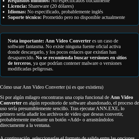
Requisitos mínimos:
No especificados oficialmente
Licencia:
Shareware (20 dólares)
Idiomas:
No especificado, probablemente inglés
Soporte técnico:
Prometido pero no disponible actualmente
Nota importante:
Ann Video Converter
es un caso de
software fantasma. No existe ninguna fuente oficial activa
donde descargarlo, y los pocos enlaces que existían han
desaparecido.
No se recomienda buscar versiones en sitios
de terceros
, ya que podrían contener malware o versiones
modificadas peligrosas.
Cómo usar Ann Video Converter (si es que existiera)
Si por algún milagro encontraras una copia funcional de
Ann Video
Converter
en algún repositorio de software abandonado, el proceso de
uso sería presumiblemente sencillo. Tras ejecutar ANN.EXE, lo
primero sería añadir los archivos de video que deseas convertir,
probablemente mediante un botón «Add» o arrastrándolos
directamente a la ventana.
A continuación, seleccionarías el formato de salida entre las opciones