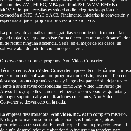
disponibles: AVI, MPEG, MP4 para iPod/PSP, WMV, RMVB o
MOV. Si lo que necesitas es solo el audio, elegirías la opción de
extracción a MP3, AAC o AC3. Finalmente, iniciarías la conversión y
esperarías a que el programa procesara los archivos.
La promesa de actualizaciones gratuitas y soporte técnico quedaría en
papel mojado, ya que no existe forma de contactar con el desarrollador
ni de recibir ninguna asistencia. Sería, en el mejor de los casos, un
software abandonado funcionando por inercia.
Observaciones sobre el programa Ann Video Converter
Técnicamente,
Ann Video Converter
representa un fenómeno curioso
en el mundo del software: un programa que existió, tuvo una ficha de
descarga, prometió grandes cosas y luego desapareció sin dejar rastro.
Frente a alternativas consolidadas como Any Video Converter (de
Anvsoft Inc.), que lleva años en el mercado con versiones gratuitas y
de pago, soporte real y actualizaciones constantes, Ann Video
Converter se desvaneció en la nada.
La empresa desarrolladora,
AnnVideo.Inc.
, es un completo misterio.
No hay información sobre su ubicación, sus fundadores, otros
productos o su trayectoria. Es posible que fuera un proyecto personal
de algún desarrollador que abandonó, o incluso una tapadera para