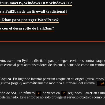
Linux, macOS, Windows 10 y Windows 11?
 a Fail2ban de un firewall tradicional?
ail2ban para proteger WordPress?
 con el desarrollo de Fail2ban?
to, escrito en Python, diseñado para proteger servidores contra ataque
nta esencial para administradores de sistemas, actuando como un centin
bloqueo
. En lugar de intentar parar un ataque en su origen (tarea impos
registros (logs) y automáticamente modifica el firewall del sistema (
ipt
icación de SSH un número
de veces en
segundos, Fail2Ban asume 
X
Y
 determinado. Este enfoque no solo protege el servicio objetivo (como S