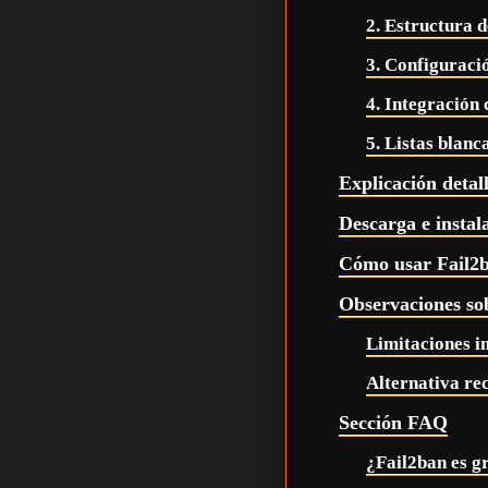
2. Estructura 
3. Configuraci
4. Integración 
5. Listas blanc
Explicación detal
Descarga e instal
Cómo usar Fail2
Observaciones so
Limitaciones i
Alternativa r
Sección FAQ
¿Fail2ban es gr