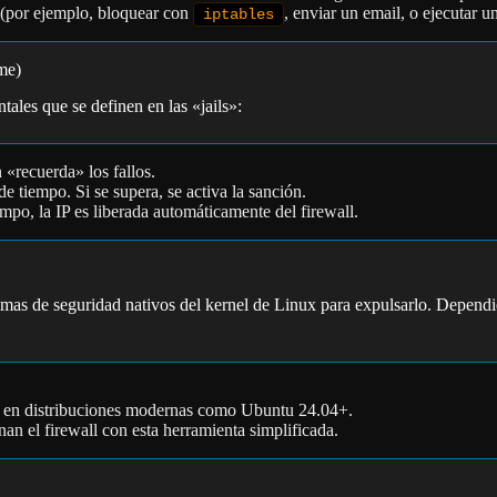
 (por ejemplo, bloquear con
, enviar un email, o ejecutar un
iptables
me)
ales que se definen en las «jails»:
«recuerda» los fallos.
e tiempo. Si se supera, se activa la sanción.
po, la IP es liberada automáticamente del firewall.
stemas de seguridad nativos del kernel de Linux para expulsarlo. Dependi
cto en distribuciones modernas como Ubuntu 24.04+.
nan el firewall con esta herramienta simplificada.