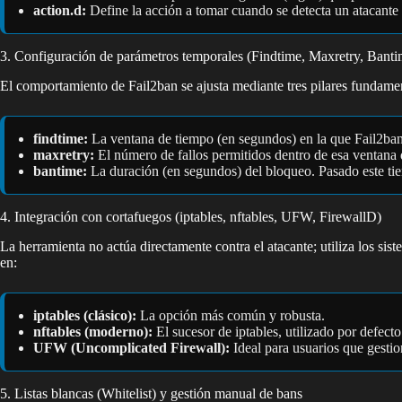
action.d:
Define la acción a tomar cuando se detecta un atacante
3. Configuración de parámetros temporales (Findtime, Maxretry, Banti
El comportamiento de Fail2ban se ajusta mediante tres pilares fundament
findtime:
La ventana de tiempo (en segundos) en la que Fail2ban 
maxretry:
El número de fallos permitidos dentro de esa ventana d
bantime:
La duración (en segundos) del bloqueo. Pasado este tiem
4. Integración con cortafuegos (iptables, nftables, UFW, FirewallD)
La herramienta no actúa directamente contra el atacante; utiliza los si
en:
iptables (clásico):
La opción más común y robusta.
nftables (moderno):
El sucesor de iptables, utilizado por defe
UFW (Uncomplicated Firewall):
Ideal para usuarios que gestio
5. Listas blancas (Whitelist) y gestión manual de bans