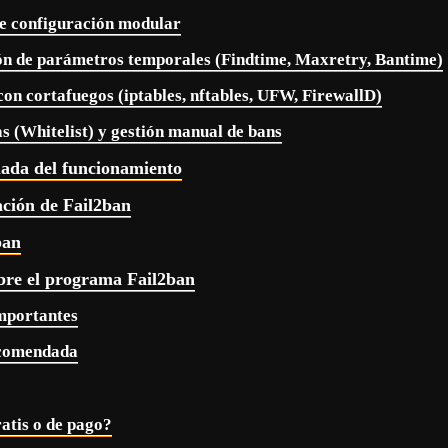
de configuración modular
ón de parámetros temporales (Findtime, Maxretry, Bantime)
con cortafuegos (iptables, nftables, UFW, FirewallD)
as (Whitelist) y gestión manual de bans
lada del funcionamiento
ación de Fail2ban
ban
bre el programa Fail2ban
mportantes
ecomendada
atis o de pago?