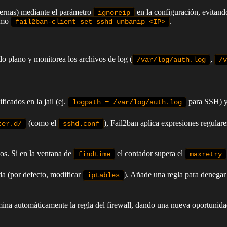
ternas) mediante el parámetro
en la configuración, evitand
ignoreip
como
.
fail2ban-client set sshd unbanip <IP>
do plano y monitorea los archivos de log (
,
/var/log/auth.log
/v
ficados en la jail (ej.
para SSH) y 
logpath = /var/log/auth.log
(como el
), Fail2ban aplica expresiones regular
ter.d/
sshd.conf
los. Si en la ventana de
el contador supera el
findtime
maxretry
ida (por defecto, modificar
). Añade una regla para denegar
iptables
mina automáticamente la regla del firewall, dando una nueva oportunidad 