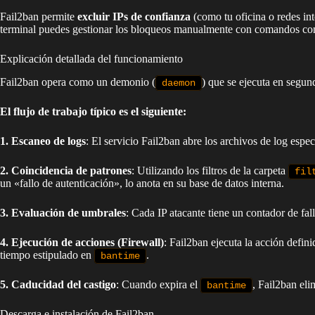
Fail2ban permite
excluir IPs de confianza
(como tu oficina o redes in
terminal puedes gestionar los bloqueos manualmente con comandos 
Explicación detallada del funcionamiento
Fail2ban opera como un demonio (
) que se ejecuta en segun
daemon
El flujo de trabajo típico es el siguiente:
1. Escaneo de logs
: El servicio Fail2ban abre los archivos de log especi
2. Coincidencia de patrones
: Utilizando los filtros de la carpeta
fil
un «fallo de autenticación», lo anota en su base de datos interna.
3. Evaluación de umbrales
: Cada IP atacante tiene un contador de fal
4. Ejecución de acciones (Firewall)
: Fail2ban ejecuta la acción defin
tiempo estipulado en
.
bantime
5. Caducidad del castigo
: Cuando expira el
, Fail2ban eli
bantime
Descarga e instalación de Fail2ban