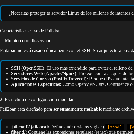
¿Necesitas proteger tu servidor Linux de los millones de intentos 
Características clave de Fail2ban
1. Monitoreo multi-servicio
Fail2ban no está casado únicamente con el SSH. Su arquitectura basada 
SSH (OpenSSH):
El uso más extendido para evitar el relleno de 
Servidores Web (Apache/Nginx):
Protege contra ataques de fue
Servicios de Correo (Postfix/Dovecot):
Bloquea IPs que intentan
Aplicaciones Específicas:
Como OpenVPN, Jira, Confluence o ap
2. Estructura de configuración modular
Fail2ban está diseñado para ser
sumamente maleable
mediante archivo
jail.conf / jail.local:
Define qué servicios vigilar (
,
[sshd]
[
filter.d/:
Contiene las expresiones regulares (regex) que permiten a 